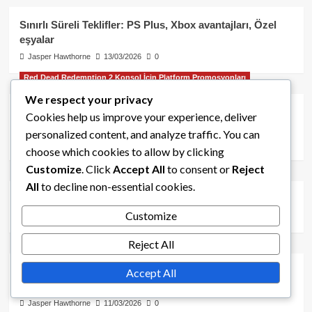
Sınırlı Süreli Teklifler: PS Plus, Xbox avantajları, Özel
eşyalar
Jasper Hawthorne
13/03/2026
0
Red Dead Redemption 2 Konsol İçin Platform Promosyonları
We respect your privacy
Özel Bonuslar: PS Plus, Xbox avantajları, Sınırlı süreli
Cookies help us improve your experience, deliver
teklifler
personalized content, and analyze traffic. You can
Jasper Hawthorne
13/03/2026
0
choose which cookies to allow by clicking
Red Dead Redemption 2 Konsol için Etkinlik Bonusları
Customize
. Click
Accept All
to consent or
Reject
All
to decline non-essential cookies.
Aylık Etkinlik Bonusları: XP, RDO$, Altın, Özel görevler
Customize
Jasper Hawthorne
12/03/2026
0
Red Dead Redemption 2 Konsol İçin Platform Promosyonları
Reject All
Platform Promosyonları: Eşsiz bonuslar, Özel eşyalar,
Accept All
Sınırlı süreli teklifler
Jasper Hawthorne
11/03/2026
0