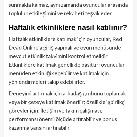
sunmakla kalmaz, aynı zamanda oyuncular arasında
topluluk etkileşimini ve rekabeti teşvik eder.
Haftalık etkinliklere nasıl katılınır?
Haftalık etkinliklere katılmak için oyuncular, Red
Dead Online’a giriş yapmalı ve oyun menüsünde
mevcut etkinlik takvimini kontrol etmelidir.
Etkinliklere katılmak genellikle basittir; oyuncular
menüden etkinliği seçebilir ve katılmak için
yönlendirmeleri takip edebilirler.
Deneyimi artırmak için arkadaş grubunu toplamak
veya bir çeteye katılmak önerilir; özellikle işbirlikçi
görevler için. İletişim ve takım çalışması,
performansı önemli ölçüde artırabilir ve bonus
kazanma şansını artırabilir.