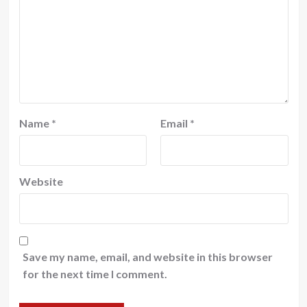
Name
*
Email
*
Website
Save my name, email, and website in this browser
for the next time I comment.