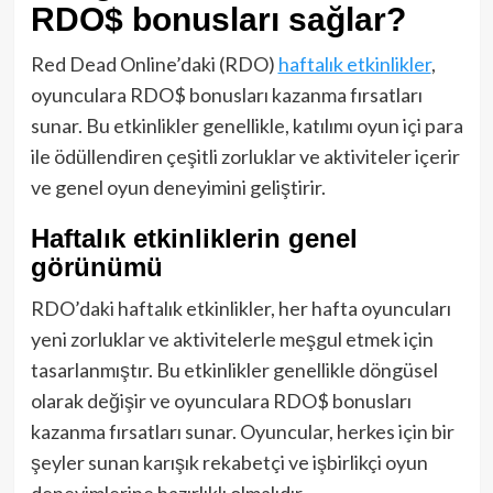
RDO$ bonusları sağlar?
Red Dead Online’daki (RDO)
haftalık etkinlikler
,
oyunculara RDO$ bonusları kazanma fırsatları
sunar. Bu etkinlikler genellikle, katılımı oyun içi para
ile ödüllendiren çeşitli zorluklar ve aktiviteler içerir
ve genel oyun deneyimini geliştirir.
Haftalık etkinliklerin genel
görünümü
RDO’daki haftalık etkinlikler, her hafta oyuncuları
yeni zorluklar ve aktivitelerle meşgul etmek için
tasarlanmıştır. Bu etkinlikler genellikle döngüsel
olarak değişir ve oyunculara RDO$ bonusları
kazanma fırsatları sunar. Oyuncular, herkes için bir
şeyler sunan karışık rekabetçi ve işbirlikçi oyun
deneyimlerine hazırlıklı olmalıdır.