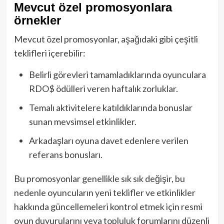
Mevcut özel promosyonlara
örnekler
Mevcut özel promosyonlar, aşağıdaki gibi çeşitli
teklifleri içerebilir:
Belirli görevleri tamamladıklarında oyunculara
RDO$ ödülleri veren haftalık zorluklar.
Temalı aktivitelere katıldıklarında bonuslar
sunan mevsimsel etkinlikler.
Arkadaşları oyuna davet edenlere verilen
referans bonusları.
Bu promosyonlar genellikle sık sık değişir, bu
nedenle oyuncuların yeni teklifler ve etkinlikler
hakkında güncellemeleri kontrol etmek için resmi
oyun duyurularını veya topluluk forumlarını düzenli