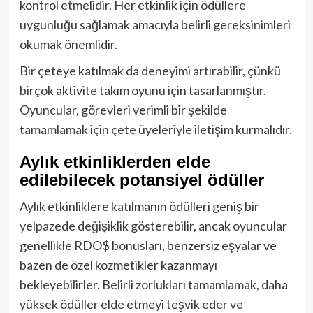
kontrol etmelidir. Her etkinlik için ödüllere
uygunluğu sağlamak amacıyla belirli gereksinimleri
okumak önemlidir.
Bir çeteye katılmak da deneyimi artırabilir, çünkü
birçok aktivite takım oyunu için tasarlanmıştır.
Oyuncular, görevleri verimli bir şekilde
tamamlamak için çete üyeleriyle iletişim kurmalıdır.
Aylık etkinliklerden elde
edilebilecek potansiyel ödüller
Aylık etkinliklere katılmanın ödülleri geniş bir
yelpazede değişiklik gösterebilir, ancak oyuncular
genellikle RDO$ bonusları, benzersiz eşyalar ve
bazen de özel kozmetikler kazanmayı
bekleyebilirler. Belirli zorlukları tamamlamak, daha
yüksek ödüller elde etmeyi teşvik eder ve