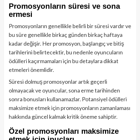
Promosyonların süresi ve sona
ermesi
Promosyonların genellikle belirli bir süresi vardır ve
bu süre genellikle birkaç günden birkaç haftaya
kadar değişir. Her promosyon, başlangıç ve bitiş
tarihlerini belirtecektir, bu nedenle oyuncuların
ödülleri kaçırmamaları için bu detaylara dikkat
etmeleri önemlidir.
Süresi dolmuş promosyonlar artık geçerli
olmayacak ve oyuncular, sona erme tarihinden
sonra bonusları kullanamazlar. Potansiyel ödülleri
maksimize etmek için promosyonların zamanlaması
hakkında güncel kalmak kritik öneme sahiptir.
Özel promosyonları maksimize
etmek için ipuçları