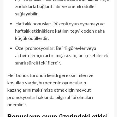
zorluklarla bağlantılıdır ve önemli ödüller
sağlayabilir.
Haftalık bonuslar: Düzenli oyun oynamayı ve
haftalık etkinliklere katılımı teşvik eden daha
küçük ödüllerdir.
Özel promosyonlar: Belirli görevler veya
aktiviteler için artırılmış kazançlar içerebilecek
sınırlı süreli tekliflerdir.
Her bonus türünün kendi gereksinimleri ve
koşulları vardır, bu nedenle oyuncuların
kazançlarını maksimize etmek için mevcut
promosyonlar hakkında bilgi sahibi olmaları
önemlidir.
Bonusların oyun üzerindeki etkisi