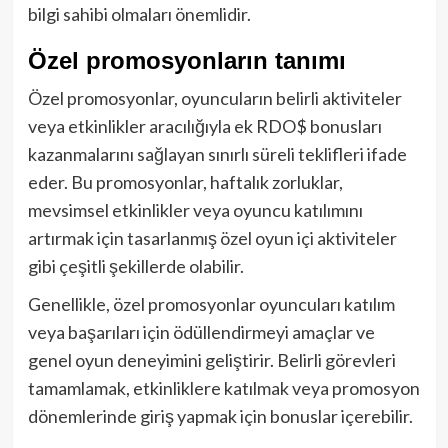
bilgi sahibi olmaları önemlidir.
Özel promosyonların tanımı
Özel promosyonlar, oyuncuların belirli aktiviteler
veya etkinlikler aracılığıyla ek RDO$ bonusları
kazanmalarını sağlayan sınırlı süreli teklifleri ifade
eder. Bu promosyonlar, haftalık zorluklar,
mevsimsel etkinlikler veya oyuncu katılımını
artırmak için tasarlanmış özel oyun içi aktiviteler
gibi çeşitli şekillerde olabilir.
Genellikle, özel promosyonlar oyuncuları katılım
veya başarıları için ödüllendirmeyi amaçlar ve
genel oyun deneyimini geliştirir. Belirli görevleri
tamamlamak, etkinliklere katılmak veya promosyon
dönemlerinde giriş yapmak için bonuslar içerebilir.