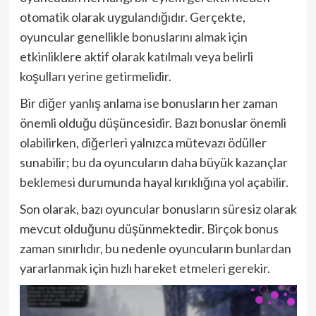
otomatik olarak uygulandığıdır. Gerçekte,
oyuncular genellikle bonuslarını almak için
etkinliklere aktif olarak katılmalı veya belirli
koşulları yerine getirmelidir.
Bir diğer yanlış anlama ise bonusların her zaman
önemli olduğu düşüncesidir. Bazı bonuslar önemli
olabilirken, diğerleri yalnızca mütevazı ödüller
sunabilir; bu da oyuncuların daha büyük kazançlar
beklemesi durumunda hayal kırıklığına yol açabilir.
Son olarak, bazı oyuncular bonusların süresiz olarak
mevcut olduğunu düşünmektedir. Birçok bonus
zaman sınırlıdır, bu nedenle oyuncuların bunlardan
yararlanmak için hızlı hareket etmeleri gerekir.