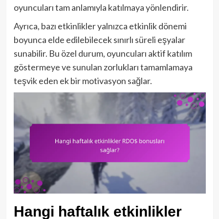
oyuncuları tam anlamıyla katılmaya yönlendirir.
Ayrıca, bazı etkinlikler yalnızca etkinlik dönemi
boyunca elde edilebilecek sınırlı süreli eşyalar
sunabilir. Bu özel durum, oyuncuları aktif katılım
göstermeye ve sunulan zorlukları tamamlamaya
teşvik eden ek bir motivasyon sağlar.
Hangi haftalık etkinlikler