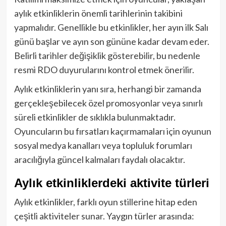
aylık etkinliklerin önemli tarihlerinin takibini
yapmalıdır. Genellikle bu etkinlikler, her ayın ilk Salı
günü başlar ve ayın son gününe kadar devam eder.
Belirli tarihler değişiklik gösterebilir, bu nedenle
resmi RDO duyurularını kontrol etmek önerilir.
Aylık etkinliklerin yanı sıra, herhangi bir zamanda
gerçekleşebilecek özel promosyonlar veya sınırlı
süreli etkinlikler de sıklıkla bulunmaktadır.
Oyuncuların bu fırsatları kaçırmamaları için oyunun
sosyal medya kanalları veya topluluk forumları
aracılığıyla güncel kalmaları faydalı olacaktır.
Aylık etkinliklerdeki aktivite türleri
Aylık etkinlikler, farklı oyun stillerine hitap eden
çeşitli aktiviteler sunar. Yaygın türler arasında: