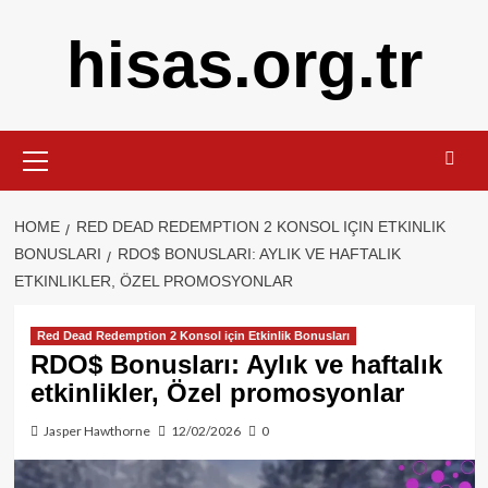
Skip
hisas.org.tr
to
content
Primary
Menu
HOME
RED DEAD REDEMPTION 2 KONSOL IÇIN ETKINLIK
BONUSLARI
RDO$ BONUSLARI: AYLIK VE HAFTALIK
ETKINLIKLER, ÖZEL PROMOSYONLAR
Red Dead Redemption 2 Konsol için Etkinlik Bonusları
RDO$ Bonusları: Aylık ve haftalık
etkinlikler, Özel promosyonlar
Jasper Hawthorne
12/02/2026
0