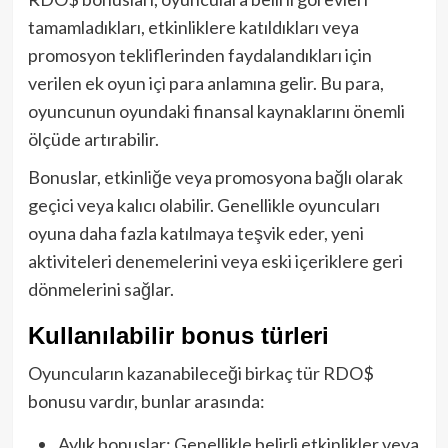
tamamladıkları, etkinliklere katıldıkları veya
promosyon tekliflerinden faydalandıkları için
verilen ek oyun içi para anlamına gelir. Bu para,
oyuncunun oyundaki finansal kaynaklarını önemli
ölçüde artırabilir.
Bonuslar, etkinliğe veya promosyona bağlı olarak
geçici veya kalıcı olabilir. Genellikle oyuncuları
oyuna daha fazla katılmaya teşvik eder, yeni
aktiviteleri denemelerini veya eski içeriklere geri
dönmelerini sağlar.
Kullanılabilir bonus türleri
Oyuncuların kazanabileceği birkaç tür RDO$
bonusu vardır, bunlar arasında:
Aylık bonuslar: Genellikle belirli etkinlikler veya