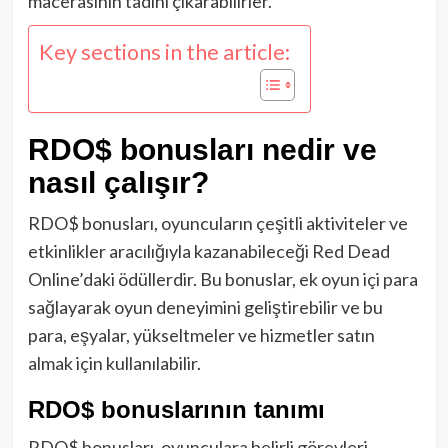
macerasının tadını çıkarabilirler.
Key sections in the article:
RDO$ bonusları nedir ve
nasıl çalışır?
RDO$ bonusları, oyuncuların çeşitli aktiviteler ve
etkinlikler aracılığıyla kazanabileceği Red Dead
Online’daki ödüllerdir. Bu bonuslar, ek oyun içi para
sağlayarak oyun deneyimini geliştirebilir ve bu
para, eşyalar, yükseltmeler ve hizmetler satın
almak için kullanılabilir.
RDO$ bonuslarının tanımı
RDO$ bonusları, oyunculara belirli görevleri