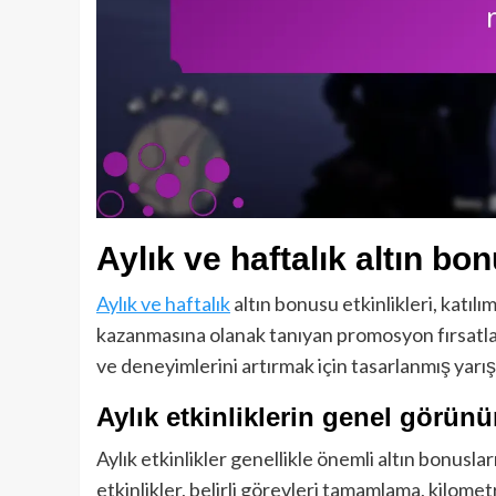
Aylık ve haftalık altın bon
Aylık ve haftalık
altın bonusu etkinlikleri, katılımc
kazanmasına olanak tanıyan promosyon fırsatları
ve deneyimlerini artırmak için tasarlanmış yarışmal
Aylık etkinliklerin genel görün
Aylık etkinlikler genellikle önemli altın bonusla
etkinlikler, belirli görevleri tamamlama, kilome