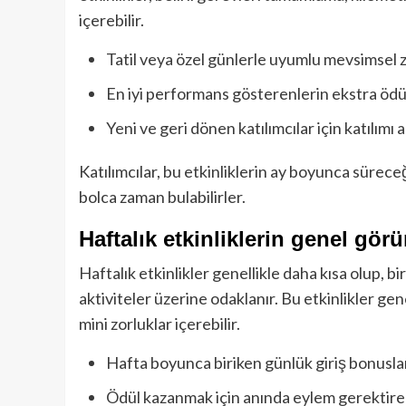
içerebilir.
Tatil veya özel günlerle uyumlu mevsimsel z
En iyi performans gösterenlerin ekstra ödülle
Yeni ve geri dönen katılımcılar için katılımı 
Katılımcılar, bu etkinliklerin ay boyunca sürece
bolca zaman bulabilirler.
Haftalık etkinliklerin genel gö
Haftalık etkinlikler genellikle daha kısa olup, bi
aktiviteler üzerine odaklanır. Bu etkinlikler gen
mini zorluklar içerebilir.
Hafta boyunca biriken günlük giriş bonuslar
Ödül kazanmak için anında eylem gerektiren 