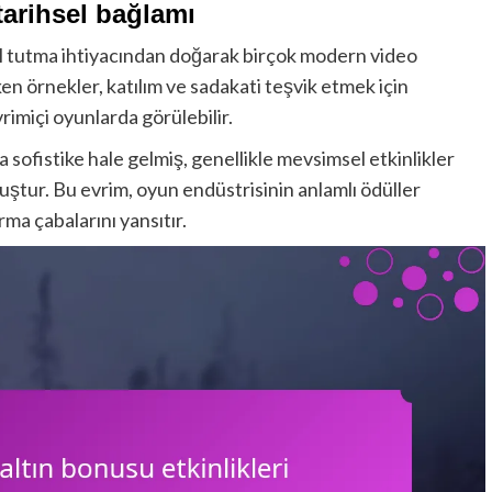
tarihsel bağlamı
ul tutma ihtiyacından doğarak birçok modern video
ken örnekler, katılım ve sadakati teşvik etmek için
imiçi oyunlarda görülebilir.
a sofistike hale gelmiş, genellikle mevsimsel etkinlikler
muştur. Bu evrim, oyun endüstrisinin anlamlı ödüller
rma çabalarını yansıtır.