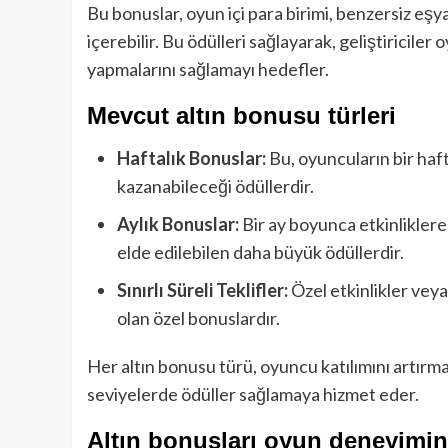
Bu bonuslar, oyun içi para birimi, benzersiz eş
içerebilir. Bu ödülleri sağlayarak, geliştiricil
yapmalarını sağlamayı hedefler.
Mevcut altın bonusu türleri
Haftalık Bonuslar:
Bu, oyuncuların bir haft
kazanabileceği ödüllerdir.
Aylık Bonuslar:
Bir ay boyunca etkinliklere
elde edilebilen daha büyük ödüllerdir.
Sınırlı Süreli Teklifler:
Özel etkinlikler veya
olan özel bonuslardır.
Her altın bonusu türü, oyuncu katılımını artırma
seviyelerde ödüller sağlamaya hizmet eder.
Altın bonusları oyun deneyimini 