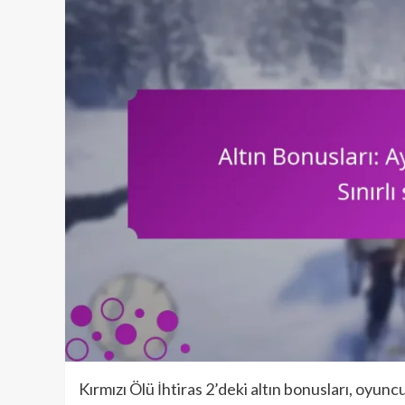
Kırmızı Ölü İhtiras 2’deki altın bonusları, oyuncul