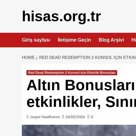
Skip
to
hisas.org.tr
content
Giriş sayfası
İletişime Geçin
Blog Arşivi
H
HOME
RED DEAD REDEMPTION 2 KONSOL IÇIN ETKIN
Red Dead Redemption 2 Konsol için Etkinlik Bonusları
Altın Bonusları:
etkinlikler, Sınır
Jasper Hawthorne
26/02/2026
0