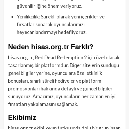
güvenilirliğine önem veriyoruz.
Yenilikçilik: Sürekli olarak yeni içerikler ve
fırsatlar sunarak oyuncularımızı
heyecanlandırmayı hedefliyoruz.
Neden hisas.org.tr Farklı?
hisas.org.tr, Red Dead Redemption 2 için özel olarak
tasarlanmış bir platformdur. Diğer sitelerin sunduğu
genel bilgiler yerine, oyunculara özel etkinlik
bonusları, sınırlı süreli hediyeler ve platform
promosyonları hakkında detaylı ve güncel bilgiler
sunuyoruz. Amacımız, oyuncuların her zaman en iyi
fırsatları yakalamasını sağlamak.
Ekibimiz
hisas.org.tr ekibi, oyun tutkusuyla dolu bir grup insan