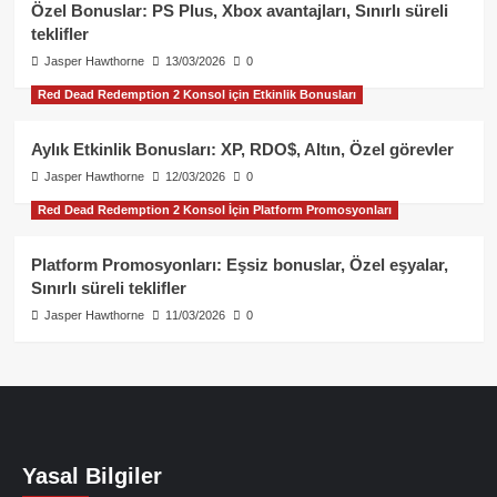
Özel Bonuslar: PS Plus, Xbox avantajları, Sınırlı süreli
teklifler
Jasper Hawthorne
13/03/2026
0
Red Dead Redemption 2 Konsol için Etkinlik Bonusları
Aylık Etkinlik Bonusları: XP, RDO$, Altın, Özel görevler
Jasper Hawthorne
12/03/2026
0
Red Dead Redemption 2 Konsol İçin Platform Promosyonları
Platform Promosyonları: Eşsiz bonuslar, Özel eşyalar,
Sınırlı süreli teklifler
Jasper Hawthorne
11/03/2026
0
Yasal Bilgiler