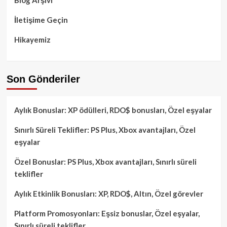
Blog Arşivi
İletişime Geçin
Hikayemiz
Son Gönderiler
Aylık Bonuslar: XP ödülleri, RDO$ bonusları, Özel eşyalar
Sınırlı Süreli Teklifler: PS Plus, Xbox avantajları, Özel
eşyalar
Özel Bonuslar: PS Plus, Xbox avantajları, Sınırlı süreli
teklifler
Aylık Etkinlik Bonusları: XP, RDO$, Altın, Özel görevler
Platform Promosyonları: Eşsiz bonuslar, Özel eşyalar,
Sınırlı süreli teklifler