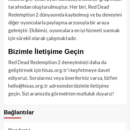
tarafından oluşturulmuştur. Her biri, Red Dead
Redemption 2 dünyasında kaybolmuş ve bu deneyimi
diğer oyuncularla paylaşma arzusuyla bir araya
gelmiştir. Ekibimiz, oyunculara en iyi hizmeti sunmak
için sürekli olarak çalışmaktadır.
Bizimle İletişime Geçin
Red Dead Redemption 2 deneyiminizi daha da
geliştirmek için hisas.org.tr’ı keşfetmeye davet
ediyoruz. Sorularınız veya önerileriniz varsa, lütfen
hello@hisas.org.tr
adresinden bizimle iletişime
geçin. Sizi aramızda görmekten mutluluk duyarız!
Bağlantılar