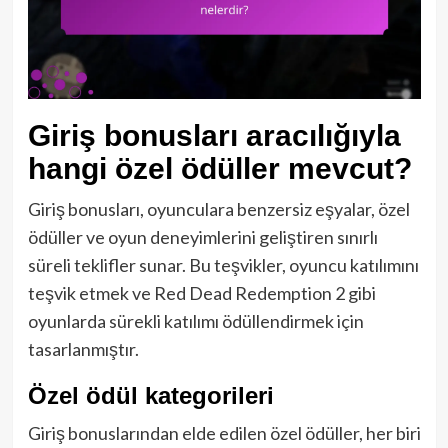
Giriş bonusları aracılığıyla
hangi özel ödüller mevcut?
Giriş bonusları, oyunculara benzersiz eşyalar, özel
ödüller ve oyun deneyimlerini geliştiren sınırlı
süreli teklifler sunar. Bu teşvikler, oyuncu katılımını
teşvik etmek ve Red Dead Redemption 2 gibi
oyunlarda sürekli katılımı ödüllendirmek için
tasarlanmıştır.
Özel ödül kategorileri
Giriş bonuslarından elde edilen özel ödüller, her biri