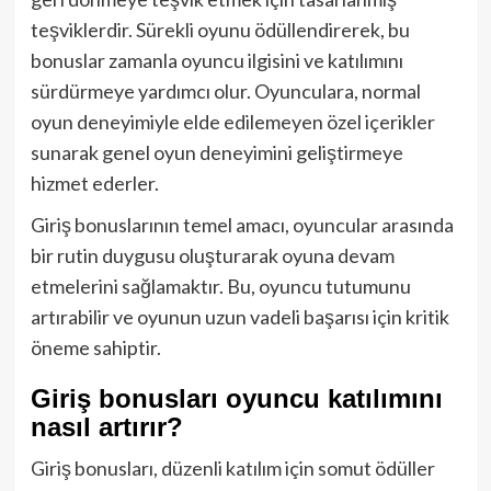
teşviklerdir. Sürekli oyunu ödüllendirerek, bu
bonuslar zamanla oyuncu ilgisini ve katılımını
sürdürmeye yardımcı olur. Oyunculara, normal
oyun deneyimiyle elde edilemeyen özel içerikler
sunarak genel oyun deneyimini geliştirmeye
hizmet ederler.
Giriş bonuslarının temel amacı, oyuncular arasında
bir rutin duygusu oluşturarak oyuna devam
etmelerini sağlamaktır. Bu, oyuncu tutumunu
artırabilir ve oyunun uzun vadeli başarısı için kritik
öneme sahiptir.
Giriş bonusları oyuncu katılımını
nasıl artırır?
Giriş bonusları, düzenli katılım için somut ödüller