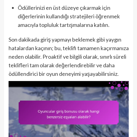
Ödüllerinizi en üst düzeye çıkarmak için
diğerlerinin kullandığı stratejileri öğrenmek
amacıyla topluluk tartışmalarına katılın.
Son dakikada giriş yapmayı beklemek gibi yaygın
hatalardan kaçının; bu, teklifi tamamen kaçırmanıza
neden olabilir. Proaktif ve bilgili olarak, sınırlı süreli
teklifleri tam olarak değerlendirebilir ve daha
ödüllendirici bir oyun deneyimi yaşayabilirsiniz.