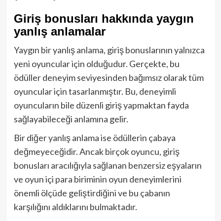
Giriş bonusları hakkında yaygın
yanlış anlamalar
Yaygın bir yanlış anlama, giriş bonuslarının yalnızca
yeni oyuncular için olduğudur. Gerçekte, bu
ödüller deneyim seviyesinden bağımsız olarak tüm
oyuncular için tasarlanmıştır. Bu, deneyimli
oyuncuların bile düzenli giriş yapmaktan fayda
sağlayabileceği anlamına gelir.
Bir diğer yanlış anlama ise ödüllerin çabaya
değmeyeceğidir. Ancak birçok oyuncu, giriş
bonusları aracılığıyla sağlanan benzersiz eşyaların
ve oyun içi para biriminin oyun deneyimlerini
önemli ölçüde geliştirdiğini ve bu çabanın
karşılığını aldıklarını bulmaktadır.