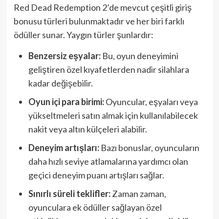
Red Dead Redemption 2’de mevcut çeşitli giriş
bonusu türleri bulunmaktadır ve her biri farklı
ödüller sunar. Yaygın türler şunlardır:
Benzersiz eşyalar:
Bu, oyun deneyimini
geliştiren özel kıyafetlerden nadir silahlara
kadar değişebilir.
Oyun içi para birimi:
Oyuncular, eşyaları veya
yükseltmeleri satın almak için kullanılabilecek
nakit veya altın külçeleri alabilir.
Deneyim artışları:
Bazı bonuslar, oyuncuların
daha hızlı seviye atlamalarına yardımcı olan
geçici deneyim puanı artışları sağlar.
Sınırlı süreli teklifler:
Zaman zaman,
oyunculara ek ödüller sağlayan özel