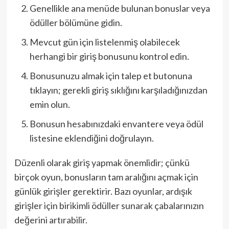
Genellikle ana menüde bulunan bonuslar veya
ödüller bölümüne gidin.
Mevcut gün için listelenmiş olabilecek
herhangi bir giriş bonusunu kontrol edin.
Bonusunuzu almak için talep et butonuna
tıklayın; gerekli giriş sıklığını karşıladığınızdan
emin olun.
Bonusun hesabınızdaki envantere veya ödül
listesine eklendiğini doğrulayın.
Düzenli olarak giriş yapmak önemlidir; çünkü
birçok oyun, bonusların tam aralığını açmak için
günlük girişler gerektirir. Bazı oyunlar, ardışık
girişler için birikimli ödüller sunarak çabalarınızın
değerini artırabilir.