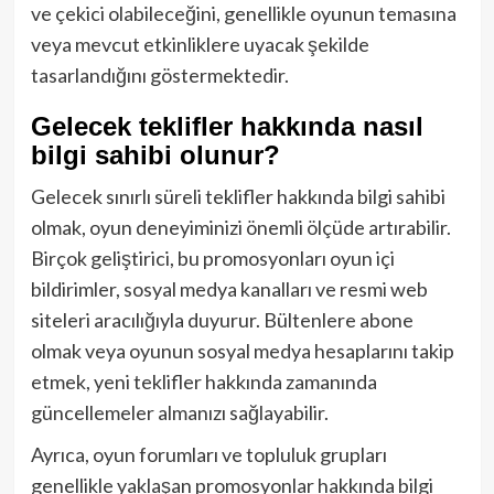
ve çekici olabileceğini, genellikle oyunun temasına
veya mevcut etkinliklere uyacak şekilde
tasarlandığını göstermektedir.
Gelecek teklifler hakkında nasıl
bilgi sahibi olunur?
Gelecek sınırlı süreli teklifler hakkında bilgi sahibi
olmak, oyun deneyiminizi önemli ölçüde artırabilir.
Birçok geliştirici, bu promosyonları oyun içi
bildirimler, sosyal medya kanalları ve resmi web
siteleri aracılığıyla duyurur. Bültenlere abone
olmak veya oyunun sosyal medya hesaplarını takip
etmek, yeni teklifler hakkında zamanında
güncellemeler almanızı sağlayabilir.
Ayrıca, oyun forumları ve topluluk grupları
genellikle yaklaşan promosyonlar hakkında bilgi