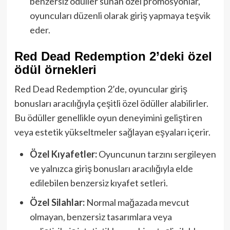
benzersiz ödüller sunan özel promosyonlar,
oyuncuları düzenli olarak giriş yapmaya teşvik
eder.
Red Dead Redemption 2’deki özel
ödül örnekleri
Red Dead Redemption 2’de, oyuncular giriş
bonusları aracılığıyla çeşitli özel ödüller alabilirler.
Bu ödüller genellikle oyun deneyimini geliştiren
veya estetik yükseltmeler sağlayan eşyaları içerir.
Özel Kıyafetler:
Oyuncunun tarzını sergileyen
ve yalnızca giriş bonusları aracılığıyla elde
edilebilen benzersiz kıyafet setleri.
Özel Silahlar:
Normal mağazada mevcut
olmayan, benzersiz tasarımlara veya