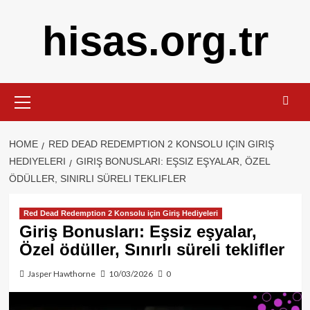
Skip
hisas.org.tr
to
content
Primary
Menu
HOME
RED DEAD REDEMPTION 2 KONSOLU IÇIN GIRIŞ
HEDIYELERI
GIRIŞ BONUSLARI: EŞSIZ EŞYALAR, ÖZEL
ÖDÜLLER, SINIRLI SÜRELI TEKLIFLER
Red Dead Redemption 2 Konsolu için Giriş Hediyeleri
Giriş Bonusları: Eşsiz eşyalar,
Özel ödüller, Sınırlı süreli teklifler
Jasper Hawthorne
10/03/2026
0