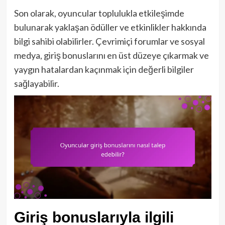
Son olarak, oyuncular toplulukla etkileşimde
bulunarak yaklaşan ödüller ve etkinlikler hakkında
bilgi sahibi olabilirler. Çevrimiçi forumlar ve sosyal
medya, giriş bonuslarını en üst düzeye çıkarmak ve
yaygın hatalardan kaçınmak için değerli bilgiler
sağlayabilir.
Giriş bonuslarıyla ilgili