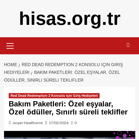
Skip
hisas.org.tr
to
content
Primary
Menu
HOME
RED DEAD REDEMPTION 2 KONSOLU IÇIN GIRIŞ
HEDIYELERI
BAKIM PAKETLERI: ÖZEL EŞYALAR, ÖZEL
ÖDÜLLER, SINIRLI SÜRELI TEKLIFLER
Red Dead Redemption 2 Konsolu için Giriş Hediyeleri
Bakım Paketleri: Özel eşyalar,
Özel ödüller, Sınırlı süreli teklifler
Jasper Hawthorne
17/02/2026
0