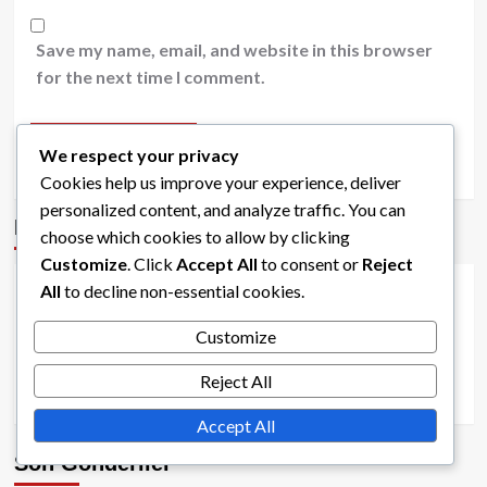
Save my name, email, and website in this browser
for the next time I comment.
We respect your privacy
Cookies help us improve your experience, deliver
personalized content, and analyze traffic. You can
Bağlantılar
choose which cookies to allow by clicking
Customize
. Click
Accept All
to consent or
Reject
All
to decline non-essential cookies.
Blog Arşivi
Customize
İletişime Geçin
Hikayemiz
Reject All
Accept All
Son Gönderiler