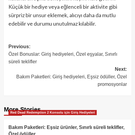
Küçük bir hediye veya eğlenceli bir aktivite gibi
sürpriz bir unsur eklemek, alıcıyı daha da mutlu
edebilir ve durumu unutulmaz kılabilir.
Post
Previous:
Özel Bonuslar: Giriş hediyeleri, Özel eşyalar, Sınırlı
navigation
süreli teklifler
Next:
Bakım Paketleri: Giriş hediyeleri, Eşsiz ödüller, Özel
promosyonlar
More Stories
Red Dead Redemption 2 Konsolu için Giriş Hediyeleri
Bakım Paketleri: Eşsiz ürünler, Sınırlı süreli teklifler,
Özel ödüller