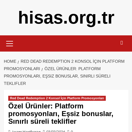
Skip
hisas.org.tr
to
content
Primary
Menu
HOME
RED DEAD REDEMPTION 2 KONSOL İÇIN PLATFORM
PROMOSYONLARI
ÖZEL ÜRÜNLER: PLATFORM
PROMOSYONLARI, EŞSIZ BONUSLAR, SINIRLI SÜRELI
TEKLIFLER
Red Dead Redemption 2 Konsol İçin Platform Promosyonları
Özel Ürünler: Platform
promosyonları, Eşsiz bonuslar,
Sınırlı süreli teklifler
Jasper Hawthorne
03/03/2026
0