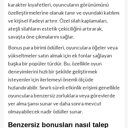
karakter kıyafetleri, oyuncuların görünümünü
özelleştirmelerine olanak tanır ve oyundaki katılımı
ve kişisel ifadeyi artırır. Özel silah kaplamaları,
ateşli silahların estetik çekiciliğini artırarak,
savaşta öne çıkmalarını sağlar.
Bonus para birimi ödülleri, oyunculara öğeler veya
yükseltmeler satın almak için ek fonlar sağlayan
başka bir popüler türdür. Bu, özellikle oyun
deneyimlerini hızlı bir şekilde geliştirmek
isteyenler için ilerlemeyi önemli ölçüde
hızlandırabilir. Sınırlı süreli etkinlik erişimi genellikle
oyunculara benzersiz zorluklara veya görevlerde
yer alma şansı sunar ve daha sonra mevcut
olmayabilecek nadir ödüller sunar.
Benzersiz bonusları nasıl talep