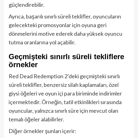
güçlendirebilir.
Ayrıca, başarılı sınırlı süreli teklifler, oyuncuların
gelecekteki promosyonlar için oyuna geri
dönmelerini motive ederek daha yüksek oyuncu
tutma oranlarına yol açabilir.
Geçmişteki sınırlı süreli tekliflere
örnekler
Red Dead Redemption 2’deki geçmişteki sınırlı
süreli teklifler, benzersiz silah kaplamaları, özel
giysi öğeleri ve oyun içi para biriminde indirimler
içermektedir. Örneğin, tatil etkinlikleri sırasında
oyuncular, yalnızca sınırlı süre için mevcut olan
temalı öğeler alabilirler.
Diğer örnekler şunları içerir: