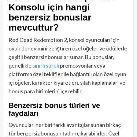
Konsolu için hangi
benzersiz bonuslar
mevcuttur?
Red Dead Redemption 2, konsol oyuncuları için
oyun deneyimini geliştiren özel öğeler ve ödüllerle
çeşitli benzersiz bonuslar sunar. Bu bonuslar,
genellikle
sınırlı süreli
promosyonlar veya
platforma özel teklifler ile bağlantılı olan özel oyun
içi öğeler, karakter kıyafetleri, silah kaplamaları ve
bonus para birimlerini içerebilir.
Benzersiz bonus türleri ve
faydaları
Oyuncular, her biri farklı avantajlar sunan birkaç
tür benzersiz bonusun tadını çıkarabilirler. Özel