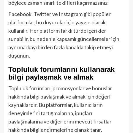
böylece zaman sınırlı teklifleri kaçırmazsınız.
Facebook, Twitter ve Instagram gibi popüler
platformlar, bu duyurular için yaygın olarak
kullanılır. Her platform farklı türde içerikler
sunabilir, bu nedenle kapsamlı güncellemeler için
aynı markayı birden fazla kanalda takip etmeyi
düşünün.
Topluluk forumlarını kullanarak
bilgi paylaşmak ve almak
Topluluk forumları, promosyonlar ve bonuslar
hakkında bilgi paylaşmak ve almak için değerli
kaynaklardır. Bu platformlar, kullanıcıların
deneyimlerini tartışmalarına, ipuçları
paylaşmalarına ve diğerlerini mevcut fırsatlar
hakkında bilgilendirmelerine olanak tanır.