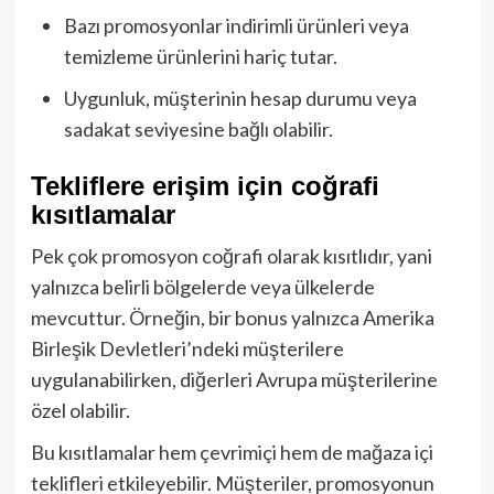
Bazı promosyonlar indirimli ürünleri veya
temizleme ürünlerini hariç tutar.
Uygunluk, müşterinin hesap durumu veya
sadakat seviyesine bağlı olabilir.
Tekliflere erişim için coğrafi
kısıtlamalar
Pek çok promosyon coğrafi olarak kısıtlıdır, yani
yalnızca belirli bölgelerde veya ülkelerde
mevcuttur. Örneğin, bir bonus yalnızca Amerika
Birleşik Devletleri’ndeki müşterilere
uygulanabilirken, diğerleri Avrupa müşterilerine
özel olabilir.
Bu kısıtlamalar hem çevrimiçi hem de mağaza içi
teklifleri etkileyebilir. Müşteriler, promosyonun