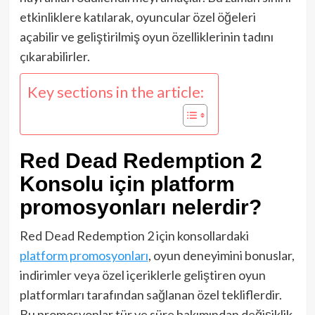
etkinliklere katılarak, oyuncular özel öğeleri
açabilir ve geliştirilmiş oyun özelliklerinin tadını
çıkarabilirler.
Key sections in the article:
Red Dead Redemption 2
Konsolu için platform
promosyonları nelerdir?
Red Dead Redemption 2 için konsollardaki
platform promosyonları
, oyun deneyimini bonuslar,
indirimler veya özel içeriklerle geliştiren oyun
platformları tarafından sağlanan özel tekliflerdir.
Bu promosyonlar tür ve süre bakımından değişiklik