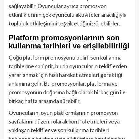
sağlayabilir. Oyuncular ayrıca promosyon
etkinliklerinin çok oyunculu aktiviteler aracılığıyla
topluluk etkileşimini teşvik ettiğini görebilirler.
Platform promosyonlarının son
kullanma tarihleri ve erişilebilirliği
Çoğu platform promosyonu belirli son kullanma
tarihlerine sahiptir, bu da oyuncuların tekliflerden
yararlanmak için hızlı hareket etmeleri gerektiği
anlamına gelir. Bu promosyonlar, platforma ve
promosyonun doğasına bağlı olarak birkaç gün ile
birkaç hafta arasında sürebilir.
Oyuncuların, oyun platformlarının promosyon
sayfalarını düzenli olarak kontrol etmeleri veya
yaklaşan teklifler ve son kullanma tarihleri
hakkında bilgi almak için bildirimlere kaydolmaları