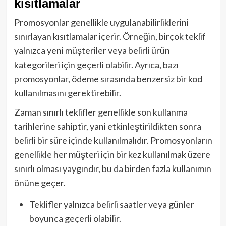
kısıtlamalar
Promosyonlar genellikle uygulanabilirliklerini
sınırlayan kısıtlamalar içerir. Örneğin, birçok teklif
yalnızca yeni müşteriler veya belirli ürün
kategorileri için geçerli olabilir. Ayrıca, bazı
promosyonlar, ödeme sırasında benzersiz bir kod
kullanılmasını gerektirebilir.
Zaman sınırlı teklifler genellikle son kullanma
tarihlerine sahiptir, yani etkinleştirildikten sonra
belirli bir süre içinde kullanılmalıdır. Promosyonların
genellikle her müşteri için bir kez kullanılmak üzere
sınırlı olması yaygındır, bu da birden fazla kullanımın
önüne geçer.
Teklifler yalnızca belirli saatler veya günler
boyunca geçerli olabilir.