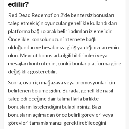
edilir?
Red Dead Redemption 2’de benzersiz bonusları
talep etmek için oyuncular genellikle kullandıkları
platforma bağlı olarak belirli adımları izlemelidir.
Öncelikle, konsolunuzun internete bağlı
olduğundan ve hesabınıza giriş yaptığınızdan emin
olun. Mevcut bonuslarla ilgili bildirimleri veya
mesajları kontrol edin, çünkü bunlar platforma göre
değişiklik gösterebilir.
Sonra, oyun içi mağazaya veya promosyonlar için
belirlenen bölüme gidin. Burada, genellikle nasıl
talep edileceğine dair talimatlarla birlikte
bonusların listelendiğini bulabilirsiniz. Bazı
bonusların açılmadan önce belirli görevleri veya
görevleri tamamlamanızı gerektirebileceğini