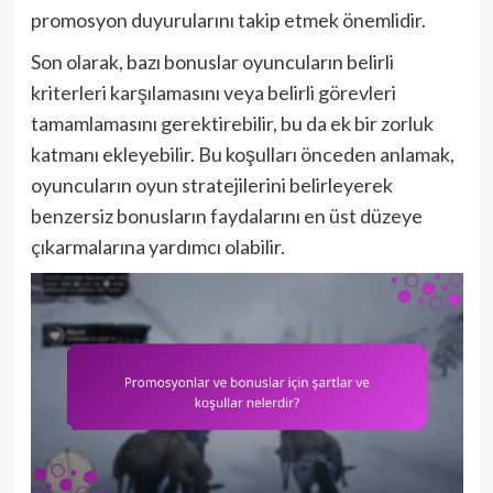
promosyon duyurularını takip etmek önemlidir.
Son olarak, bazı bonuslar oyuncuların belirli
kriterleri karşılamasını veya belirli görevleri
tamamlamasını gerektirebilir, bu da ek bir zorluk
katmanı ekleyebilir. Bu koşulları önceden anlamak,
oyuncuların oyun stratejilerini belirleyerek
benzersiz bonusların faydalarını en üst düzeye
çıkarmalarına yardımcı olabilir.