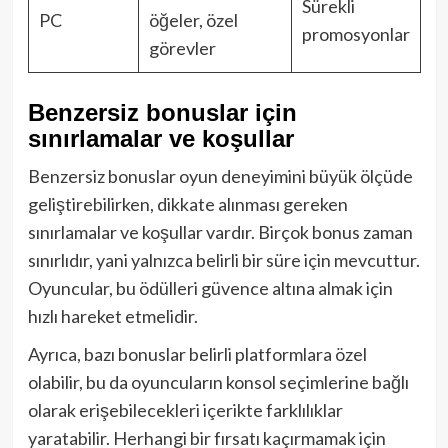
Sürekli
PC
öğeler, özel
promosyonlar
görevler
Benzersiz bonuslar için
sınırlamalar ve koşullar
Benzersiz bonuslar oyun deneyimini büyük ölçüde
geliştirebilirken, dikkate alınması gereken
sınırlamalar ve koşullar vardır. Birçok bonus zaman
sınırlıdır, yani yalnızca belirli bir süre için mevcuttur.
Oyuncular, bu ödülleri güvence altına almak için
hızlı hareket etmelidir.
Ayrıca, bazı bonuslar belirli platformlara özel
olabilir, bu da oyuncuların konsol seçimlerine bağlı
olarak erişebilecekleri içerikte farklılıklar
yaratabilir. Herhangi bir fırsatı kaçırmamak için