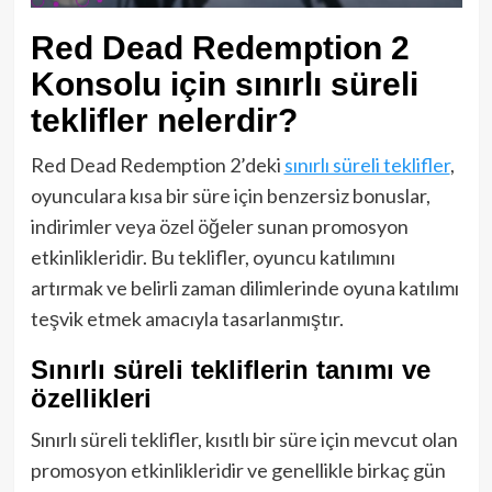
Red Dead Redemption 2
Konsolu için sınırlı süreli
teklifler nelerdir?
Red Dead Redemption 2’deki
sınırlı süreli teklifler
,
oyunculara kısa bir süre için benzersiz bonuslar,
indirimler veya özel öğeler sunan promosyon
etkinlikleridir. Bu teklifler, oyuncu katılımını
artırmak ve belirli zaman dilimlerinde oyuna katılımı
teşvik etmek amacıyla tasarlanmıştır.
Sınırlı süreli tekliflerin tanımı ve
özellikleri
Sınırlı süreli teklifler, kısıtlı bir süre için mevcut olan
promosyon etkinlikleridir ve genellikle birkaç gün