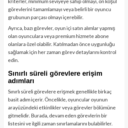
kriterler, minimum seviyeye sahip olmayı, ön koşul
görevlerini tamamlamayı veya belirli bir oyuncu
grubunun parçası olmayı içerebilir.
Ayrıca, bazı görevler, oyun içi satın alımlar yapmış
olan oyunculara veya premium hizmete abone
olanlara özel olabilir. Katılmadan önce uygunluğu
sağlamak için her zaman görev detaylarını kontrol
edin.
Sınırlı süreli görevlere erişim
adımları
Sınırlı süreli görevlere erişmek genellikle birkaç
basit adım içerir. Öncelikle, oyuncular oyunun
arayüzündeki etkinlikler veya görevler bölümüne
gitmelidir. Burada, devam eden görevlerin bir
listesini ve ilgili zaman sınırlamalarını bulabilirler.