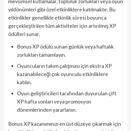
mevsimsel kutlamalar, topluluk zorlukları veya oyun
yıldönümleri gibi özel etkinliklere katılmaktır. Bu
etkinlikler genellikle etkinlik süresi boyunca
gerçekleştirilen tüm aktiviteler için artırılmış XP
ödülleri sunar.
Bonus XP ödülü sunan günlük veya haftalık
zorlukları tamamlayın.
Oyuncuların takım çalışması için ekstra XP
kazanabileceği çok oyunculu etkinliklere
katılın.
Oyun geliştiricileri tarafından duyurulan çift
XP hafta sonları veya promosyon
dönemlerinden yararlanın.
Bonus XP kazanımınızı en üst düzeye çıkarmak için