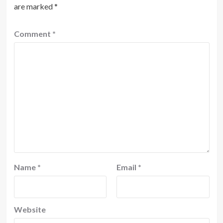
are marked
*
Comment
*
Name
*
Email
*
Website