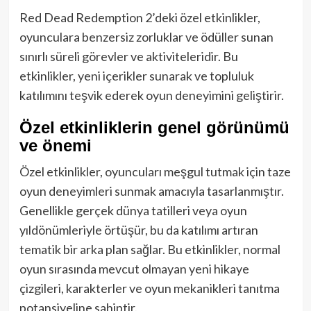
Red Dead Redemption 2’deki özel etkinlikler,
oyunculara benzersiz zorluklar ve ödüller sunan
sınırlı süreli görevler ve aktiviteleridir. Bu
etkinlikler, yeni içerikler sunarak ve topluluk
katılımını teşvik ederek oyun deneyimini geliştirir.
Özel etkinliklerin genel görünümü
ve önemi
Özel etkinlikler, oyuncuları meşgul tutmak için taze
oyun deneyimleri sunmak amacıyla tasarlanmıştır.
Genellikle gerçek dünya tatilleri veya oyun
yıldönümleriyle örtüşür, bu da katılımı artıran
tematik bir arka plan sağlar. Bu etkinlikler, normal
oyun sırasında mevcut olmayan yeni hikaye
çizgileri, karakterler ve oyun mekanikleri tanıtma
potansiyeline sahiptir.