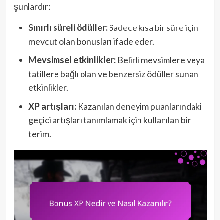
şunlardır:
Sınırlı süreli ödüller:
Sadece kısa bir süre için
mevcut olan bonusları ifade eder.
Mevsimsel etkinlikler:
Belirli mevsimlere veya
tatillere bağlı olan ve benzersiz ödüller sunan
etkinlikler.
XP artışları:
Kazanılan deneyim puanlarındaki
geçici artışları tanımlamak için kullanılan bir
terim.