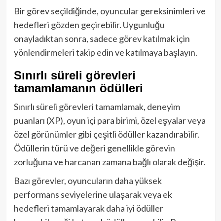
Bir görev seçildiğinde, oyuncular gereksinimleri ve
hedefleri gözden geçirebilir. Uygunluğu
onayladıktan sonra, sadece görev katılmak için
yönlendirmeleri takip edin ve katılmaya başlayın.
Sınırlı süreli görevleri
tamamlamanın ödülleri
Sınırlı süreli görevleri tamamlamak, deneyim
puanları (XP), oyun içi para birimi, özel eşyalar veya
özel görünümler gibi çeşitli ödüller kazandırabilir.
Ödüllerin türü ve değeri genellikle görevin
zorluğuna ve harcanan zamana bağlı olarak değişir.
Bazı görevler, oyuncuların daha yüksek
performans seviyelerine ulaşarak veya ek
hedefleri tamamlayarak daha iyi ödüller