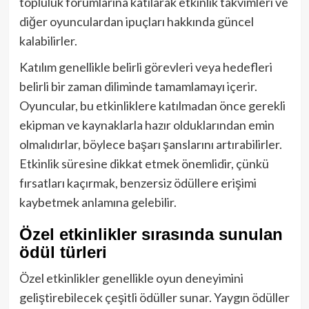
topluluk forumlarına katılarak etkinlik takvimleri ve
diğer oyunculardan ipuçları hakkında güncel
kalabilirler.
Katılım genellikle belirli görevleri veya hedefleri
belirli bir zaman diliminde tamamlamayı içerir.
Oyuncular, bu etkinliklere katılmadan önce gerekli
ekipman ve kaynaklarla hazır olduklarından emin
olmalıdırlar, böylece başarı şanslarını artırabilirler.
Etkinlik süresine dikkat etmek önemlidir, çünkü
fırsatları kaçırmak, benzersiz ödüllere erişimi
kaybetmek anlamına gelebilir.
Özel etkinlikler sırasında sunulan
ödül türleri
Özel etkinlikler genellikle oyun deneyimini
geliştirebilecek çeşitli ödüller sunar. Yaygın ödüller