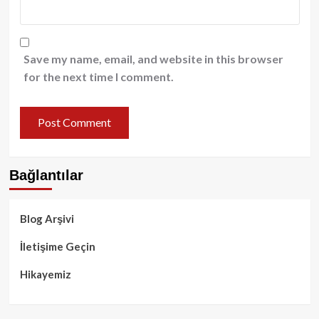
Save my name, email, and website in this browser
for the next time I comment.
Bağlantılar
Blog Arşivi
İletişime Geçin
Hikayemiz