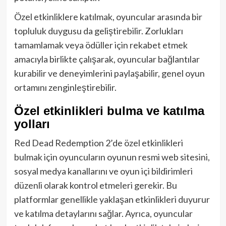
Özel etkinliklere katılmak, oyuncular arasında bir
topluluk duygusu da geliştirebilir. Zorlukları
tamamlamak veya ödüller için rekabet etmek
amacıyla birlikte çalışarak, oyuncular bağlantılar
kurabilir ve deneyimlerini paylaşabilir, genel oyun
ortamını zenginleştirebilir.
Özel etkinlikleri bulma ve katılma
yolları
Red Dead Redemption 2’de özel etkinlikleri
bulmak için oyuncuların oyunun resmi web sitesini,
sosyal medya kanallarını ve oyun içi bildirimleri
düzenli olarak kontrol etmeleri gerekir. Bu
platformlar genellikle yaklaşan etkinlikleri duyurur
ve katılma detaylarını sağlar. Ayrıca, oyuncular