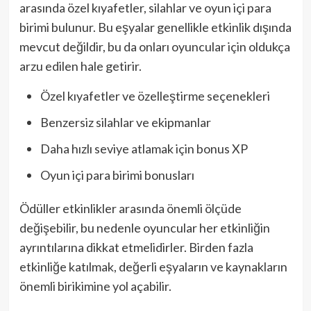
arasında özel kıyafetler, silahlar ve oyun içi para
birimi bulunur. Bu eşyalar genellikle etkinlik dışında
mevcut değildir, bu da onları oyuncular için oldukça
arzu edilen hale getirir.
Özel kıyafetler ve özelleştirme seçenekleri
Benzersiz silahlar ve ekipmanlar
Daha hızlı seviye atlamak için bonus XP
Oyun içi para birimi bonusları
Ödüller etkinlikler arasında önemli ölçüde
değişebilir, bu nedenle oyuncular her etkinliğin
ayrıntılarına dikkat etmelidirler. Birden fazla
etkinliğe katılmak, değerli eşyaların ve kaynakların
önemli birikimine yol açabilir.