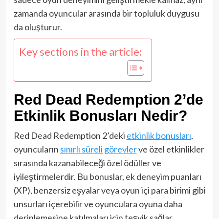
zamanda oyuncular arasında bir topluluk duygusu
da oluşturur.
Key sections in the article:
Red Dead Redemption 2’de
Etkinlik Bonusları Nedir?
Red Dead Redemption 2’deki
etkinlik bonusları
,
oyuncuların
sınırlı süreli görevler
ve özel etkinlikler
sırasında kazanabileceği özel ödüller ve
iyileştirmelerdir. Bu bonuslar, ek deneyim puanları
(XP), benzersiz eşyalar veya oyun içi para birimi gibi
unsurları içerebilir ve oyunculara oyuna daha
derinlemesine katılmaları için teşvik sağlar.