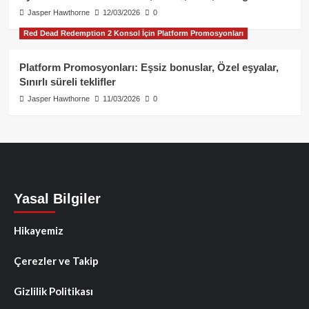
Jasper Hawthorne
12/03/2026
0
Red Dead Redemption 2 Konsol İçin Platform Promosyonları
Platform Promosyonları: Eşsiz bonuslar, Özel eşyalar,
Sınırlı süreli teklifler
Jasper Hawthorne
11/03/2026
0
Yasal Bilgiler
Hikayemiz
Çerezler ve Takip
Gizlilik Politikası