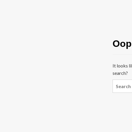
Oops
It looks l
search?
Search
for: