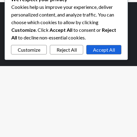
Cookies help us improve your experience, deliver
personalized content, and analyze traffic. You can
choose which cookies to allow by clicking
Yasal Bilgiler
Customize
. Click
Accept All
to consent or
Reject
All
to decline non-essential cookies.
Hikayemiz
Customize
Reject All
Accept All
Çerezler ve Takip
Gizlilik Politikası
Şartlar ve Koşullar
İletişime Geçin
Hikayemiz
Çerezler ve Takip
Gizlilik Politikası
Ş