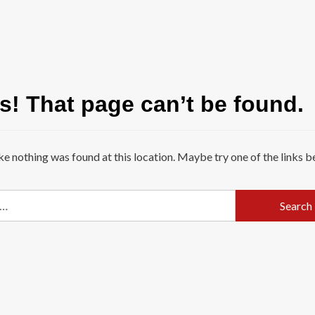
! That page can’t be found.
ike nothing was found at this location. Maybe try one of the links b