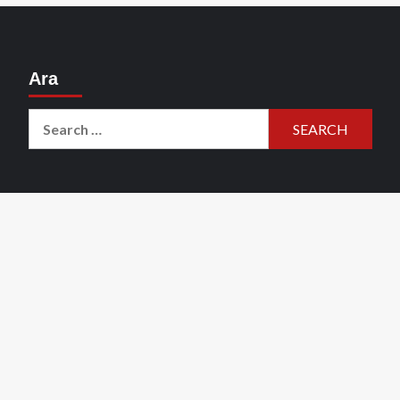
Ara
Search
for:
artlar ve Koşullar
İletişime Geçin